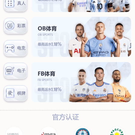
在线留言
诚信为本，以德而立，顾客第一，信誉至上
Honesty, morality, customer first, reputation first
首页
新闻中心
公司动态
公司动态
行业动态
喜迎佳节 共谱新篇章
来源：青岛王涛数据分析与服务有限公司
日期：2022-02-07
旧日的时光已经悄然远去，迎接而来是新的一年。新年伊
始，愿大家平安顺遂。值此之际，青岛王涛数据分析与服务有限