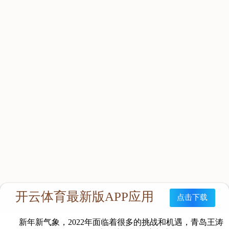
在新的一年，青岛王涛数据分析与服务有限公司要以全新
的面貌和崭新的姿态来对待自身工作。首先，努力提高业务素
质，增强处理突发事件能力，培养出纪律严明、作风顽强的队
伍；其次，公司会参照行业规范对安保人员统一进行培训和检查
学习情况。最后，加强防护工作，注意好自身安全的防护。
新年新气象，
2022
年面临着很多的挑战和机遇，青岛王涛